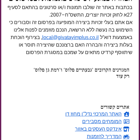
בכתבות באתר זה שולבו תמונות ו/או סרטונים בהתאם לסעיף
27א לחוק זכויות יוצרים, התשס"ח–2007.
אם אתם בעלי זכויות ביצירה המופיעה בפרסום זה וסבורים כי
השימוש בה נעשה ללא הרשאה, הנכם מוזמנים לפנות אלינו
באמצעות דוא"ל
, בצירוף הוכחת
local@givatayimplus.co.il
בעלות ביצירה והבהרה האם ברצונכם שהיצירה תוסר או
שיתווסף קרדיט מתאים על שמכם במסגרת הפרסום
המגזינים הקרובים 'גבעתיים פלוס' ו'רמת גן פלוס'
רק עוד
ימים
אתרים קשורים
האתר המרכזי נדל"ן מחוז דן
המומחים מסבירים
אינדקס העסקים באזור
המדריך להזמנות