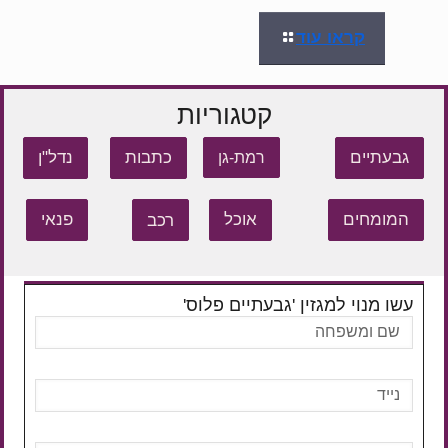
קראו עוד
קטגוריות
גבעתיים
כתבות
נדל"ן
רמת-גן
המומחים
אוכל
רכב
פנאי
עשו מנוי למגזין 'גבעתיים פלוס'