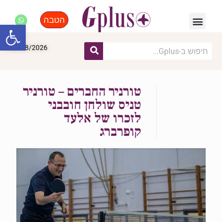
הטבה
פנאי, לייף סטייל, קניות
התחדשות עירונית
מומחים מקצועיים
פתח סרגל
06/08/2026
טורניר החברים – טורניר
טניס שולחן חובבני
לזכרו של אלעד
קופרברג