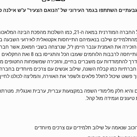
התלמידים התייחסו בנאומיהם לתופעות המשפיעות על החברה המודרנית ב
חשש מהחמצה ("("FOMO ועוד. חלק מהתלמידים שילבו בנאומיהם התייחסות אקטואלית לאי
זכירה את האמנית ענבר היימן ז"ל, שנרצחה בשבי חמאס, אשר חבריה 
נחימובסקי מביה"ס שמעוני, שנאמה על א
 כדרך להתמודדות עם משברים בחיים, והזכירה שמשפחות החטופים מד
 חברתיות כמו קבלת השונה, שילוב אנשים עם צרכים מיוחדים בחברה 
פשוט שיכול לחולל פלאים ולשפר את האווירה, והמליצה לכולנו לחייך
 והיא חלק מלימודי השפה במקצועות עברית, ערבית ואנגלית. מטרתה
יעונים ועמידה מול קהל.
וכוב שנאמה על שילוב תלמידים עם צרכים מיוחדים