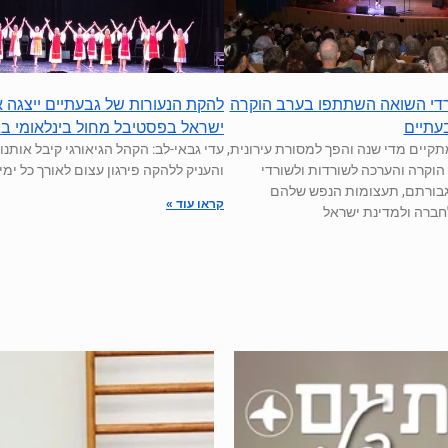
3 שורדי השואה השתתפו בערב הוקרה
להקת הנעורות של גבעתיים ייצגה 
עתיים
ישראל בפסטיבל מחול בינלאומי בג
תקיים מדי שנה והפך למסורת עירונית,
עדי גבאי-לב: הקהל הגיאורגי קיבל אותנו
 הוקרה והערכה לשורדות ולשורדי
והעניק ללהקה פירגון עצום לאורך כל ימ
גבורתם, תעצומות הנפש שלהם
קראו עוד »
ברה ולמדינת ישראל