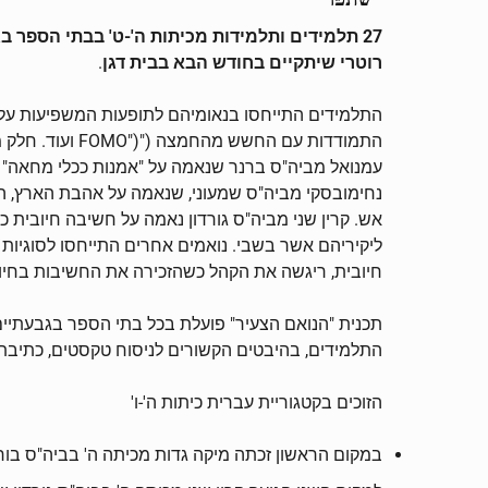
27 תלמידים ותלמידות מכיתות ה'-ט' בבתי הספר בגבעתיים השתתפו בגמר העירוני של "הנואם הצעיר" ע"ש אילנה סומך ז"ל
רוטרי שיתקיים בחודש הבא בבית דגן
.
התמודדות עם ה
עמנואל מביה"ס ברנר שנאמה על "אמנות ככלי מחאה" ה
אש. קרין שני מביה"ס גורדון נאמה על חשיבה חיובית
ליקיריהם אשר בשבי. נואמים אחרים התייחסו לסוגיות
חיובית, ריגשה את הקהל כשהזכירה את החשיבות בחיוך 
תכנית "הנואם הצעיר" פועלת בכל בתי הספר בגבעתיים
התלמידים, בהיבטים הקשורים לניסוח טקסטים, כתיבת ט
הזוכים בקטגוריית עברית כיתות ה'-ו'
במקום הראשון זכתה מיקה גדות מכיתה ה' בביה"ס בור