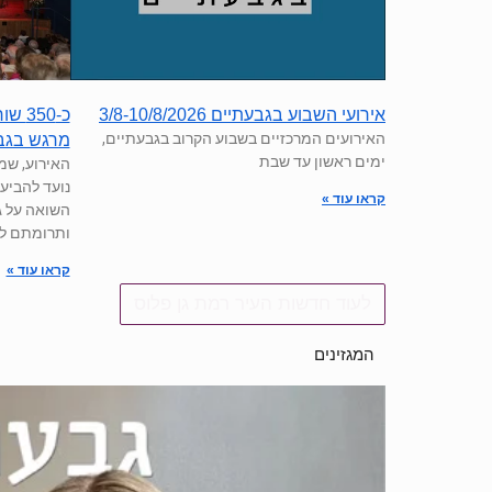
כ-50
אירועי השבוע בגבעתיים 3/8-10/8/2026
האירועים המרכזיים בשבוע הקרוב בגבעתיים,
מרגש בגב
ימים ראשון עד שבת
האירוע, שמ
נועד להביע
קראו עוד »
השואה על 
ותרומתם לח
קראו עוד »
לעוד חדשות העיר רמת גן פלוס
המגזינים