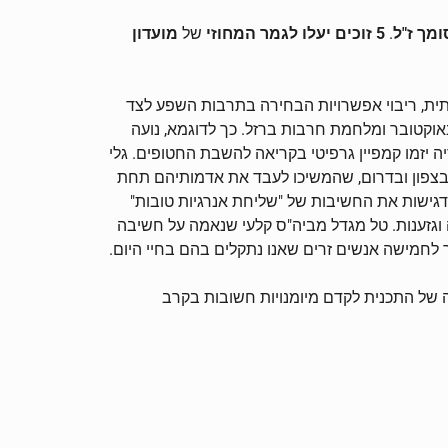
.
5 זוכים יעלו לגמר המחוזי
של
מועדון
מאה ה-21, כמו השלכות מהפכת הבינה המלאכותית, ריבוי אפשרויות הבחירה בתרבות השפע לצד
רועי השבעה באוקטובר ומלחמת חרבות ברזל. כך לדוגמא, נועה
יזמו קמפיין גרפיטי בקריאה להשבת החטופים. גלי
הבת הארץ, התייחסה לרבבות הלוחמים שעזבו הכל והתגייסו בצו 8 ואת החקלאים בצפון ובדרום, שהמשיכו לעבד את אדמותיהם תחת
גישות את החשיבות של "שליחת אנרגיות טובות"
וגזענות. טל מגדל מביה"ס קלעי שנאמה על חשיבה
 לחמישה אנשים זרים שאנו נתקלים בהם בחיי היום.
 של התכנית לקדם מיומנויות חשובות בקרב