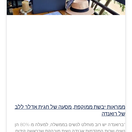
ממראות יבשת ממוקפת, מסעה של חגית אדלר ללב
של רואנדה
"ברואנדה יש רוב מוחלט לנשים בממשלה, למעלה מ-80% הן
נשים-שרות המקדמות אג'נדה נשית מובהקת שבראשה קידום