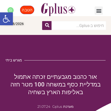
הטבה
פנאי, לייף סטייל, קניות
התחדשות עירונית
מומחים מקצועיים
פתח סרגל
06/08/2026
מגרש ביתי
אור כהנוב מגבעתיים זכתה אתמול
במדליית כסף במשחה 100 מטר חזה
באליפות הארץ בשחיה
מערכת Gplus
21.07.24