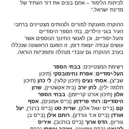
לכיתות הלימוד – אתם בונים את דור העתיד של
מדינת ישראל.”
ההוקרה מוענקת למורים ולצוותים מצטיינים ברחבי
העיר בגני הילדים, בתי הספר היסודיים
והעל-יסודיים, וכן לאנשי החינוך הנוספים אשר
עושים עבודה יוצאת דופן. זו הפעם הראשונה שנכללו
בערב ההוקרה גם עובדי מנהלה ותומכי/ות הוראה.
רשימת המצטיינים;
בבתי הספר
העל-יסודיים
:
אפרת נחימובסקי
(תיכון
שב"צ),
אסתי נעים
(תיכון קלעי),
לי כהן
(תיכון
תלמה ילין),
לחן יורב
(בית אקשטיין),
שרון
אלון
(תיכון אורט קרייזמן).
בבתי הספר
היסודיים:
רותי פרידמן
(בי"ס אמונים),
אסף
קם
(בי"ס יגאל אלון),
שרית סט
(בי"ס ברנר),
יעל
אורדן
(בי"ס א.ד גורדון),
רותם אילן
(בי"ס בן
גוריון),
הדס ארוך
(בי"ס בורכוב),
איריס