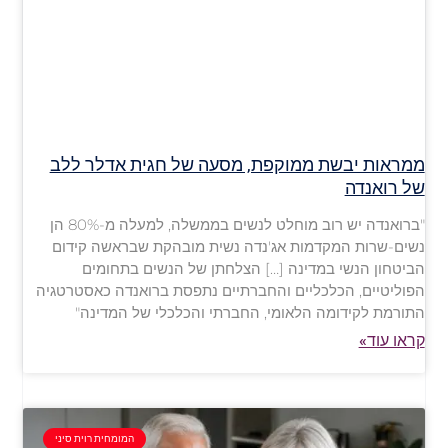
ממראות יבשת ממוקפת, מסעה של חגית אדלר ללב
של רואנדה
"ברואנדה יש רוב מוחלט לנשים בממשלה, למעלה מ-80% הן
נשים-שרות המקדמות אג'נדה נשית מובהקת שבראשה קידום
הביטחון הנשי במדינה […] הצלחתן של הנשים בתחומים
הפוליטיים, הכלכליים והחברתיים נתפסת ברואנדה כאסטרטגיה
התורמת לקידומה הלאומי, החברתי והכלכלי של המדינה"
קראו עוד»
המומחית רוית סיני