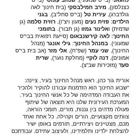
להגאני
(בי"ס שמעוני),
שנהב עומסי
(בי"ס
כצנלסון),
מירב חמילבסקי
(בית חינוך לאה
גולדברג),
עירית טל
(בי"ס סחל”ב).
בגני
הילדים
:
פזית נעים
(מעון ויצ”ו),
רוזית סלמה
(גן
שדמית) ו
אלינור גמזו
(גן תבור).
בתומכי
החינוך
:
לאה קירשנבאום
(סייעת רפואית בבי"ס
שמעוני).
במנהל החינוך
:
גילי אונגר
(מנהל
החינוך),
שני עמר
(שפ”ח),
אלי מזר
(אב בית בי"ס
אמונים),
דנה לוקיי
(מחלקת נוער),
שרית
סעד
(מזכירות שב”צ).
אורית גור כהן
, ראש מנהל החינוך בעיר, ציינה:
"שבוע החינוך הוא הזדמנות עבורנו להוקיר ולהכיר
את העבודה המדהימה של כל אנשי החינוך בעיר.
המערכת העירונית שלנו היא תוצאה של שיתוף
פעולה מדהים בין גננות, מורים, תומכי הוראה,
צוותים מקצועיים, הורים וקהילה. כל אחת ואחד
מכם, מצטיינים ויצירתיים, תורמים באופן ישיר
להצלחת ילדינו ותלמידינו, ולעיצוב עתידם. עבודתכם