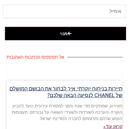
מנוי
אל תפספסו הכתבות האהובות
תיירות בניחוח יוקרתי: איך לבחור את הבושם המושלם
של CHANEL לנסיעה הבאה שלכם?
האירוע, שמתקיים מדי שנה והפך למסורת עירונית, נועד להביע
הוקרה והערכה לשורדות ולשורדי השואה על גבורתם, תעצומות
הנפש שלהם ותרומתם לחברה ולמדינת ישראל
קראו עוד»