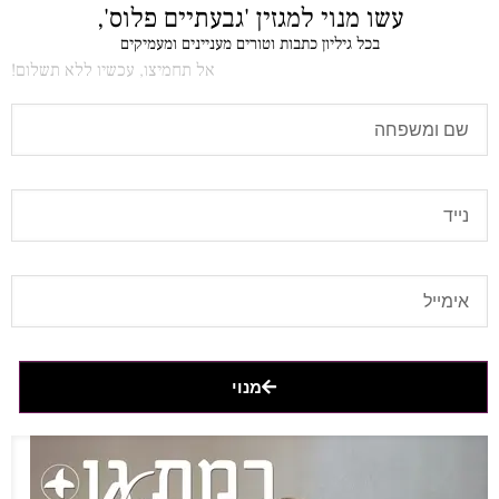
עשו מנוי למגזין 'גבעתיים פלוס',
בכל גיליון כתבות וטורים מעניינים ומעמיקים
אל תחמיצו, עכשיו ללא תשלום!
מנוי