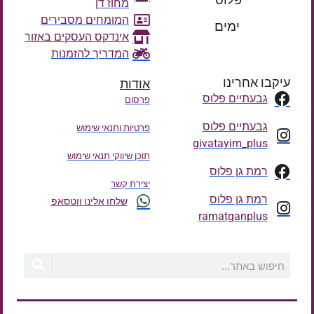
פלוס'
מחוז דן
רק עוד
המומחים מסבירים
ימים
אינדקס העסקים באזור
המדריך להזמנות
עיקבו אחרינו
אודות
גבעתיים פלוס
פרסום
גבעתיים פלוס
פרטיות ותנאי שימוש
givatayim_plus
תוכן שיווקי תנאי שימוש
רמת גן פלוס
יצירת קשר
רמת גן פלוס
שלחו אלינו ווטסאפ
ramatganplus