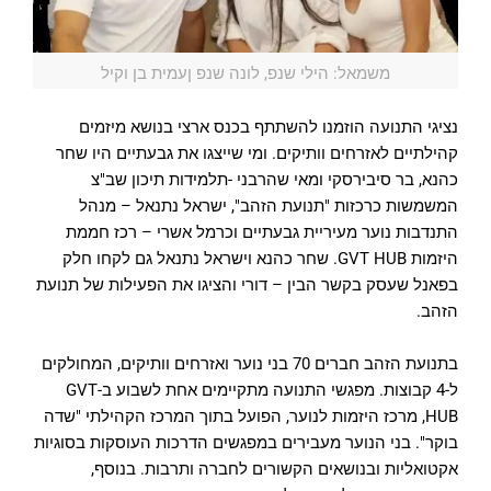
משמאל: הילי שנפ, לונה שנפ ןעמית בן וקיל
נציגי התנועה הוזמנו להשתתף בכנס ארצי בנושא מיזמים
קהילתיים לאזרחים וותיקים. ומי שייצגו את גבעתיים היו שחר
כהנא, בר סיבירסקי ומאי שהרבני -תלמידות תיכון שב"צ
המשמשות כרכזות "תנועת הזהב", ישראל נתנאל – מנהל
התנדבות נוער מעיריית גבעתיים וכרמל אשרי – רכז חממת
היזמות GVT HUB. שחר כהנא וישראל נתנאל גם לקחו חלק
בפאנל שעסק בקשר הבין – דורי והציגו את הפעילות של תנועת
הזהב.
בתנועת הזהב חברים 70 בני נוער ואזרחים וותיקים, המחולקים
ל-4 קבוצות. מפגשי התנועה מתקיימים אחת לשבוע ב-GVT
HUB, מרכז היזמות לנוער, הפועל בתוך המרכז הקהילתי "שדה
בוקר". בני הנוער מעבירים במפגשים הדרכות העוסקות בסוגיות
אקטואליות ובנושאים הקשורים לחברה ותרבות. בנוסף,