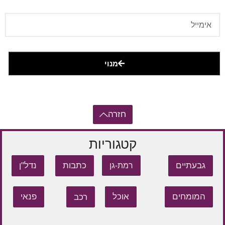
מנוי
חזרה
קטגוריות
גבעתיים
כתבות
נדל"ן
רמת-גן
המומחים
אוכל
רכב
פנאי