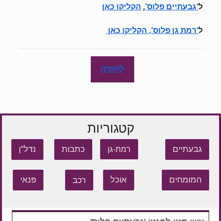
ל
,
‘גבעתיים פלוס’
הקליקו כאן
ל
‘רמת גן פלוס’, הקליקו כאן
לחזרה
קטגוריות
גבעתיים
כתבות
נדל"ן
רמת-גן
המומחים
אוכל
רכב
פנאי