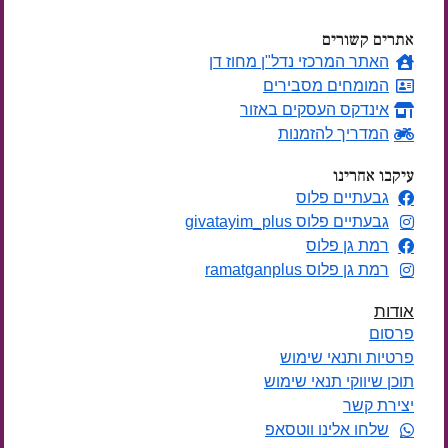
אתרים קשורים
האתר המרכזי נדל"ן מחוז דן
המומחים מסבירים
אינדקס העסקים באזור
המדריך להזמנות
עיקבו אחרינו
גבעתיים פלוס
גבעתיים פלוס givatayim_plus
רמת גן פלוס
רמת גן פלוס ramatganplus
אודות
פרסום
פרטיות ותנאי שימוש
תוכן שיווקי תנאי שימוש
יצירת קשר
שלחו אלינו ווטסאפ