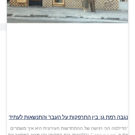
נגבה רמת גן: בין התרפקות על העבר והתנשאות לעתיד
"הדילמה הכי רגישה של ההתחדשות העירונית היא איך משמרים
את ה-Genius Loci (בלטינית: רוח המקום) זהו מושג המתאר את