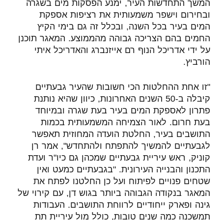
המשך התחדשות העיר, ימנע הפסקות מים בשגרה
ובחירום וישפר משמעותית את רציפות אספקת
המים בעיר בכל השנה, ובכלל זה גם בימי הקיץ
החמים בהם הצריכה גבוהה מהממוצע. המאגר תוכנן
על ידי אדריכל הנוף רם אייזנברג והאדריכל איתי
הורביץ.
"זו אחת ההחלטות הכי חשובות שהעיר גבעתיים
קיבלה ב-50 השנים האחרונות, כיוון שהיא נותנת
פתרון לאספקת המים בעיר בעת שגרה ובמיוחד
בעת חרום. לאור הצמיחה המשמעותית בכמות
התושבים בעיר, החלטת הועדה המחוזית תאפשר
לגבעתיים להמשיך להתפתח ולהתחדש", אמר רן
קוניק, ראש עיריית גבעתיים שמכהן גם כיו"ר ועדת
התכנון והבנייה העירונית. "בגבעתיים כמעט ואין
שטחים פנויים לפיתוח ועל כן החלטנו לפתח את
המאגר בנקודה הגבוהה ביותר בגוש דן, עם קירוי של
גינה ופארק ייחודיים לרווחת התושבים. העבודות
תמשכנה כמה שנים טובות, כולל מול עיריית תת