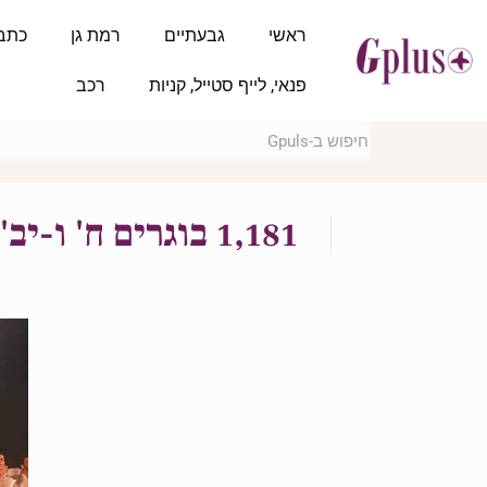
ראשי
גבעתיים
רמת גן
כתב
פנאי, לייף סטייל, קניות
רכב
1,181 בוגרים ח' ו-יב' השתתפו בטקסים מרגשים לרגל תום שנת הלימודים תשע"ט