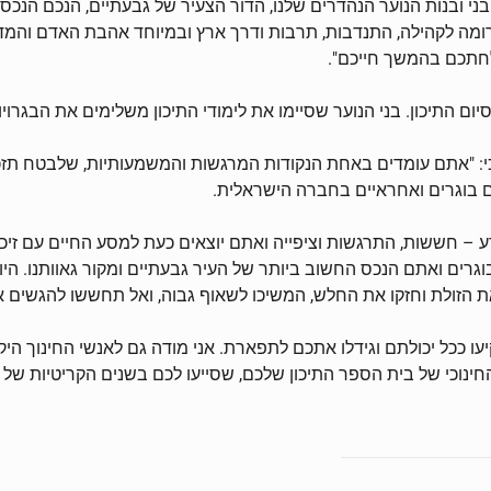
 בני ובנות הנוער הנהדרים שלנו, הדור הצעיר של גבעתיים, הנכם הנכס
רומה לקהילה, התנדבות, תרבות ודרך ארץ ובמיוחד אהבת האדם והמד
לחתכם בהמשך חייכם".
: "אתם עומדים באחת הנקודות המרגשות והמשמעותיות, שלבטח תזכר
 בוגרים ואחראיים בחברה הישראלית.
 – חששות, התרגשות וציפייה ואתם יוצאים כעת למסע החיים עם זיכ
וגרים ואתם הנכס החשוב ביותר של העיר גבעתיים ומקור גאוותנו. הי
ת הזולת וחזקו את החלש, המשיכו לשאוף גבוה, ואל תחששו להגשים א
כל יכולתם וגידלו אתכם לתפארת. אני מודה גם לאנשי החינוך היקרים ש
חינוכי של בית הספר התיכון שלכם, שסייעו לכם בשנים הקריטיות של 