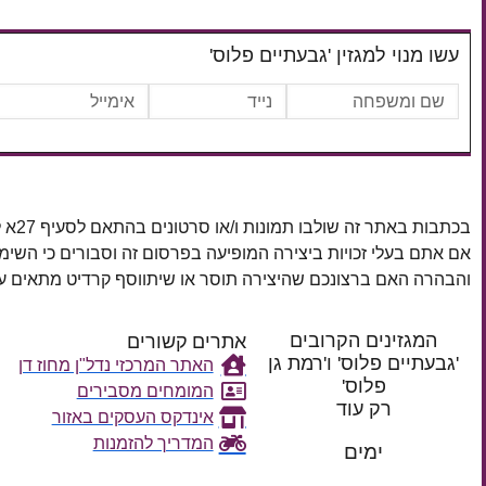
עשו מנוי למגזין 'גבעתיים פלוס'
בכתבות באתר זה שולבו תמונות ו/או סרטונים בהתאם לסעיף 27א לחוק זכויות יוצרים, התשס"ח–2007.
אם אתם בעלי זכויות ביצירה המופיעה בפרסום זה וסבורים כי השי
והבהרה האם ברצונכם שהיצירה תוסר או שיתווסף קרדיט מתאים
המגזינים הקרובים
אתרים קשורים
'גבעתיים פלוס' ו'רמת גן
האתר המרכזי נדל"ן מחוז דן
פלוס'
המומחים מסבירים
רק עוד
אינדקס העסקים באזור
המדריך להזמנות
ימים