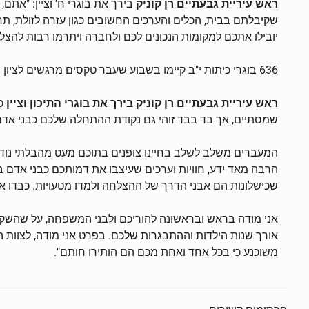
ראש עיריית גבעתיים רן קוניק
בירך את בוגרי ח' וציין: "אתם,
שקיבלתם בבית, הכלים והערכים החשובים כגון עזרה לזולת, ת
יובילו אתכם למקומות הנכונים לכם ולחברה ויתרמו רבות להצ
636 בוגרי כיתות י"ב קיימו בשבוע שעבר טקסים מרגשים לציון סיום התיכון. בני הנוער שסיימו את לימודי התיכון משלימים את הבגרויות האחרונות ומתכוננים לגיוסם הקרב לצה"ל.
ראש עיריית גבעתיים רן קוניק בירך את בוגרי התיכון וציין
כי
שמסתיים, אך בד בבד זוהי גם נקודת ההתחלה שלכם כבני אדם
המעברים משלב לשלב בחיינו צופנים בתוכם מעט מהבלתי נודע
הרבה מאד ידע, חוויות וערכים שעיצבו את דמותכם כבני אדם ב
שכישלונות הם אבני הדרך של ההצלחה ולמדו מטעויות. כבדו א
אני מודה בראש ובראשונה להוריכם ולבני המשפחה, על שהשקיעו כ
אורך שנות הילדות וההתבגרות שלכם. בפרט אני מודה, לצוות ה
משוכנע כי בכל אחד ואחת מכם הם הותירו חותם".