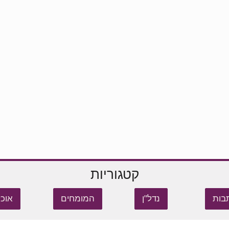
קטגוריות
בות
נדל"ן
המומחים
אוכל