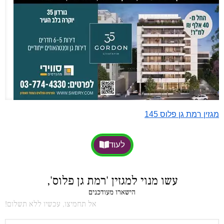
מגזין רמת גן פלוס 145
לעוד
עשו מנוי למגזין 'רמת גן פלוס',
הישארו מעודכנים
אל תחמיצו, עכשיו ללא תשלום!