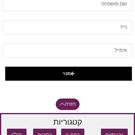
מנוי
חזרה
קטגוריות
גבעתיים
כתבות
נדל"ן
רמת-גן