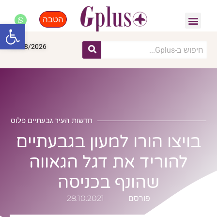
הטבה
פנאי, לייף סטייל, קניות
התחדשות עירונית
מומחים מקצועיים
פתח סרגל
08/08/2026
חדשות העיר גבעתיים פלוס
בויצו הורו למעון בגבעתיים
להוריד את דגל הגאווה
שהונף בכניסה
פורסם
28.10.2021