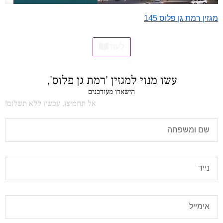
מגזין רמת גן פלוס 145
לעוד
עשו מנוי למגזין 'רמת גן פלוס',
הישארו מעודכנים
אל תחמיצו, עכשיו ללא תשלום!