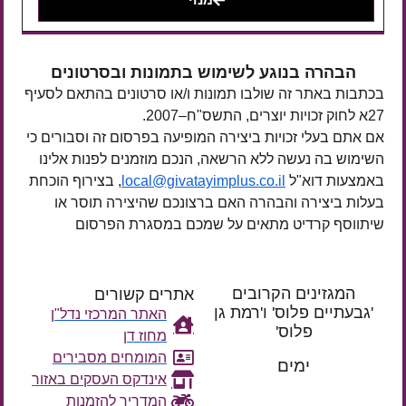
הבהרה בנוגע לשימוש בתמונות ובסרטונים
בכתבות באתר זה שולבו תמונות ו/או סרטונים בהתאם לסעיף
27א לחוק זכויות יוצרים, התשס"ח–2007.
אם אתם בעלי זכויות ביצירה המופיעה בפרסום זה וסבורים כי
השימוש בה נעשה ללא הרשאה, הנכם מוזמנים לפנות אלינו
באמצעות דוא"ל
local@givatayimplus.co.il
, בצירוף הוכחת
בעלות ביצירה והבהרה האם ברצונכם שהיצירה תוסר או
שיתווסף קרדיט מתאים על שמכם במסגרת הפרסום
המגזינים הקרובים
אתרים קשורים
'גבעתיים פלוס' ו'רמת גן
האתר המרכזי נדל"ן
פלוס'
מחוז דן
רק עוד
המומחים מסבירים
ימים
אינדקס העסקים באזור
המדריך להזמנות