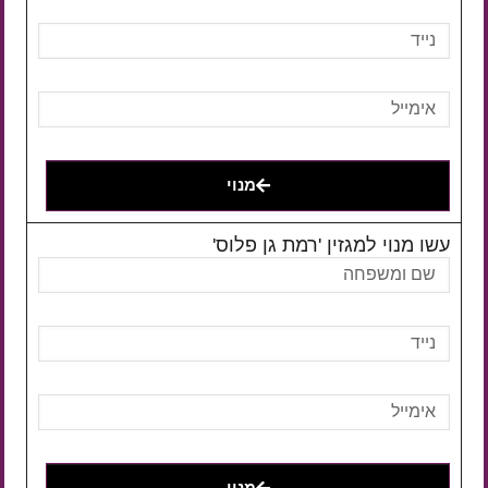
מנוי
עשו מנוי למגזין 'רמת גן פלוס'
מנוי