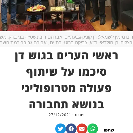
ם מימין לשמאל: רן קוניק-גבעתיים, אברהם רובינשטיין- בני ברק, משה פַ
צליה, רן חולדאי- ת"א, צביקה ברוט- בת ים , אבירם גרובר-רמת השרו
ראשי הערים בגוש דן
סיכמו על שיתוף
פעולה מטרופוליני
בנושא תחבורה
פורסם: 27/12/2021
שתפו