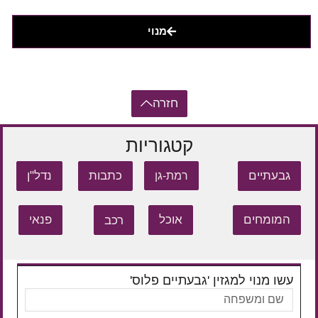
מנוי
חזרה
קטגוריות
גבעתיים
כתבות
נדל"ן
רמת-גן
המומחים
אוכל
רכב
פנאי
עשו מנוי למגזין 'גבעתיים פלוס'