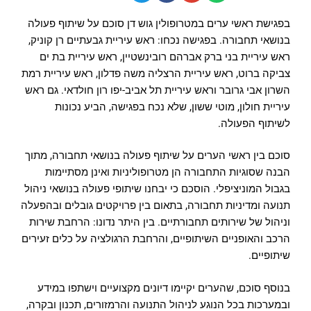
בפגישת ראשי ערים במטרופולין גוש דן סוכם על שיתוף פעולה
בנושאי תחבורה. בפגישה נכחו: ראש עיריית גבעתיים רן קוניק,
ראש עיריית בני ברק אברהם רובינשטיין, ראש עיריית בת ים
צביקה ברוט, ראש עיריית הרצליה משה פדלון, ראש עיריית רמת
השרון אבי גרובר וראש עיריית תל אביב-יפו רון חולדאי. גם ראש
עיריית חולון, מוטי ששון, שלא נכח בפגישה, הביע נכונות
לשיתוף הפעולה.
סוכם בין ראשי הערים על שיתוף פעולה בנושאי תחבורה, מתוך
הבנה שסוגיות התחבורה הן מטרופוליניות ואינן מסתיימות
בגבול המוניציפלי. הוסכם כי יבחנו שיתופי פעולה בנושאי ניהול
תנועה ומדיניות תחבורה, בתאום בין פרויקטים גובלים ובהפעלה
וניהול של שירותים תחבורתיים. בין היתר נדונו: הרחבת שירות
הרכב והאופניים השיתופיים, והרחבת הרגולציה על כלים זעירים
שיתופיים.
בנוסף סוכם, שהערים יקיימו דיונים מקצועיים וישתפו במידע
ובמערכות בכל הנוגע לניהול התנועה והרמזורים, תכנון ובקרה,