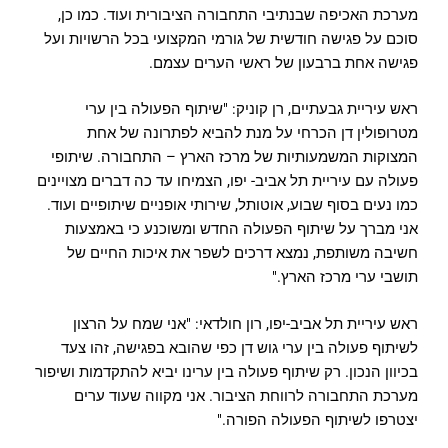
מערכת האכיפה שבנתיבי התחבורה הציבורית ועוד. כמו כן,
סוכם על פגישה חודשית של גורמי המקצועי בכל הרשויות ועל
פגישה אחת ברבעון של ראשי הערים עצמם.
ראש עיריית גבעתיים, רן קוניק: "שיתוף הפעולה בין ערי
מטרופולין דן הכרחי על מנת להביא לפתרונה של אחת
המצוקות המשמעותיות של מרכז הארץ – התחבורה. שיתופי
פעולה עם עיריית תל אביב- יפו, הצמיחו עד כה דברים מצויינים
כמו נעים בסוף שבוע, אוטותל, שירותי אופניים שיתופיים ועוד.
אני מברך על שיתוף הפעולה החדש ומשוכנע כי באמצעות
חשיבה משותפת, נמצא דרכים לשפר את איכות החיים של
תושבי ערי מרכז הארץ."
ראש עיריית תל אביב-יפו, רון חולדאי: "אני שמח על הרצון
לשיתוף פעולה בין ערי גוש דן כפי שהובא בפגישה, זהו צעד
בכיוון הנכון. רק שיתוף פעולה בין ערינו יביא להתקדמות ושיפור
מערכת התחבורה לרווחת הציבור. אני מקווה שעוד ערים
יצטרפו לשיתוף הפעולה הפורה."