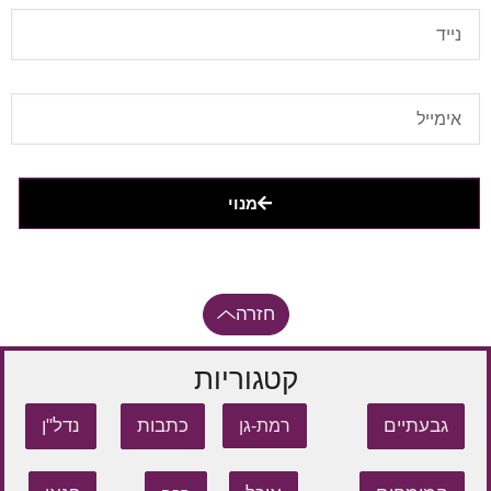
מנוי
חזרה
קטגוריות
גבעתיים
כתבות
נדל"ן
רמת-גן