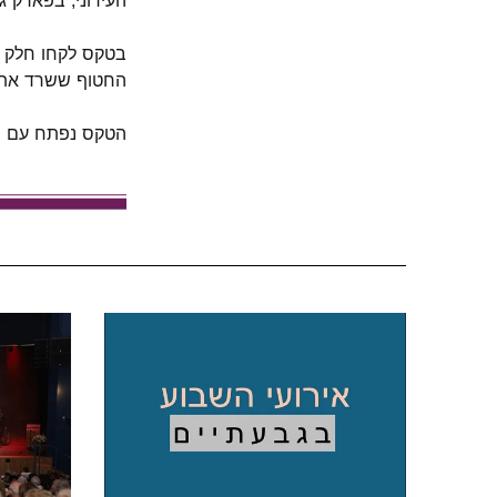
העירוני, בפארק ג
בטקס לקחו חלק ה
החטוף ששרד את ה
הטקס נפתח עם הצ