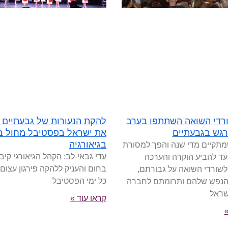
35 שורדי השואה השתתפו בערב
להקת הנעורות של גבעתיים י
רגש בגבעתיים
את ישראל בפסטיבל מחול בי
בגיאורגיה
מתקיים מדי שנה והפך למסורת
עדי גבאי-לב: הקהל הגיאורגי קיבל
נועד להביע הוקרה והערכה
בחום והעניק ללהקה פירגון עצום
לשורדי השואה על גבורתם,
כל ימי הפסטיבל
הנפש שלהם ותרומתם לחברה
שראל
קראו עוד »
»