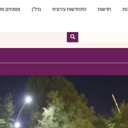
ות
חדשות
התחדשות עירונית
נדל"ן
מומחים מקצ