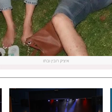
איציק רובין ובתו