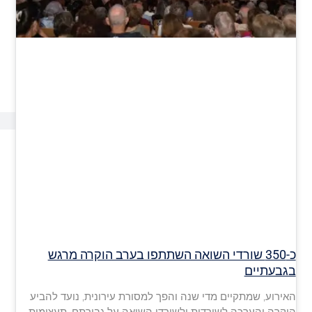
כ-350 שורדי השואה השתתפו בערב הוקרה מרגש
בגבעתיים
האירוע, שמתקיים מדי שנה והפך למסורת עירונית, נועד להביע
הוקרה והערכה לשורדות ולשורדי השואה על גבורתם, תעצומות