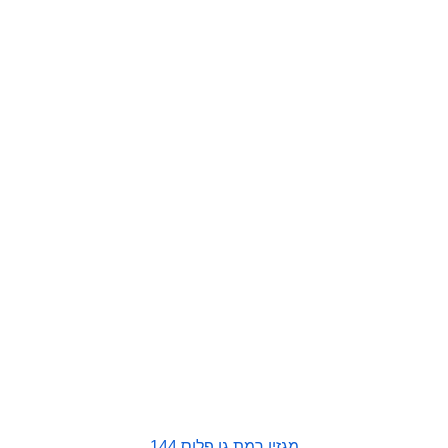
מגזין רמת גן פלוס 144