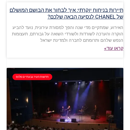
תיירות בניחוח יוקרתי: איך לבחור את הבושם המושלם
של CHANEL לנסיעה הבאה שלכם?
האירוע, שמתקיים מדי שנה והפך למסורת עירונית, נועד להביע
הוקרה והערכה לשורדות ולשורדי השואה על גבורתם, תעצומות
הנפש שלהם ותרומתם לחברה ולמדינת ישראל
קראו עוד»
חדשות העיר גבעתיים פלוס