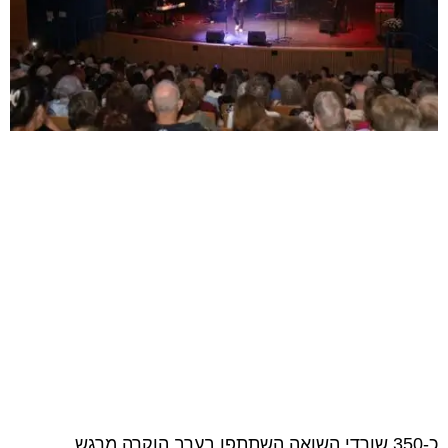
כ-350 שורדי השואה השתתפו בערב הוקרה מרגש