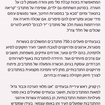
המתאפשרת בזכות קבלת סלי מזון והודה מעומק ליבו על
העזרה. בסרטון השתתפו גם ילדים, שסיפרו על מתנדבי "קריאה
בהנאה" ומיזם "סבא גן" במסגרות החינוך, אשר נפגשים עימם
מידי שבוע ומקריאים להם סיפורים. אם שכולה תיארה את
ההירתמות נוגעת הלב של מתנדבי "יד לבנים" לסיוע להורים
שכולים של חללי צה"ל.
בגבעתיים פועלים כ-750 מתנדבים המשולבים בעשרות
מסגרות, ארגונים ופרויקטים לטובת תושבי העיר הזקוקים לסיוע
ולתמיכה, בהם ילדים ונוער, אזרחים וותיקים, משפחות, תושבים
עם צרכים מיוחדים ועוד. היחידה להתנדבות באגף לשירותים
חברתיים, עוסקת בגיוס, הכשרה והפעלה של מתנדבים, פיתוח
פרויקטים התנדבותיים, מתן ליווי ותמיכה מקצועית במתנדבים
לצורך חיזוק הקהילה בשגרה ובחירום.
רן קוניק, ראש עיריית גבעתיים: "אנו מלאי הערכה וכבוד גדול
למאות המתנדבים/ות, תושבי גבעתיים שפעילים באין ספור
פעילויות ויוזמות התנדבותיות, הן במסגרת עשרות אירגוני
ההתנדבות שפועלים העיר והן באופן עצמאי. בעידן שמקדש