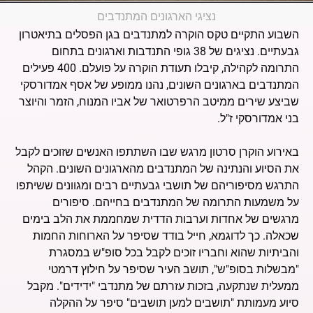
נציגי הארגונים המתנדבים
השבוע התקיים טקס הוקרה למתנדבים בגן הפסלים בתיאטרון
גבעתיים. נציגים של 38 גופי התנדבות וארגונים בתחום
התרומה לקהילה, קיבלו תעודת הוקרה על פועלם. 400 פעילים
המתנדבים בארגונים השונים, נהנו ממופע של אסף אמדורסקי
שביצע שירים ממיטב הרפרטואר של אביו המנוח, הזמר והיוצר
בני אמדורסקי ז"ל.
באירוע הוקרן סרטון מרגש שבו השתתפו האנשים שזוכים לקבל
את הסיוע והנתינה של המתנדבים מהארגונים השונים. הקהל
התרגש מסיפוריהם של תושבי גבעתיים רבים ומגוונים ששיתפו
על משמעות התרומה של המתנדבים בחייהם. סיפורים
מרגשים של אחדות וערבות הדדית שמחממת את הלב בימים
שכאלה. כך לדוגמא, חייל בודד שסיפר על הארוחות החמות
והביתיות שהוא וחבריו זוכים לקבל בכל סופ"ש במסגרת
"מבשלות בסופ"ש", תושב העיר שסיפר על חילוץ דרמטי
ממעלית שנתקעה, בזכות עזרתם של מתנדבי "ידידים". מקבל
סיוע מעמותת "תושבים למען תושבים" סיפר על ההקלה