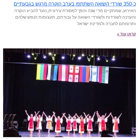
כ-350 שורדי השואה השתתפו בערב הוקרה מרגש בגבעתיים
האירוע, שמתקיים מדי שנה והפך למסורת עירונית, נועד להביע הוקרה
והערכה לשורדות ולשורדי השואה על גבורתם, תעצומות הנפש שלהם
ותרומתם לחברה ולמדינת ישראל
קראו עוד »