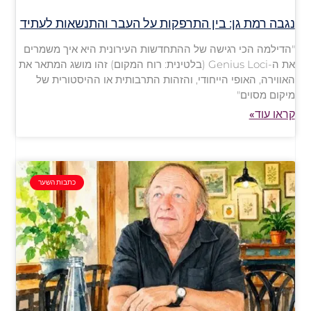
נגבה רמת גן: בין התרפקות על העבר והתנשאות לעתיד
"הדילמה הכי רגישה של ההתחדשות העירונית היא איך משמרים
את ה-Genius Loci (בלטינית: רוח המקום) זהו מושג המתאר את
האווירה, האופי הייחודי, והזהות התרבותית או ההיסטורית של
מיקום מסוים"
קראו עוד»
כתבות השער