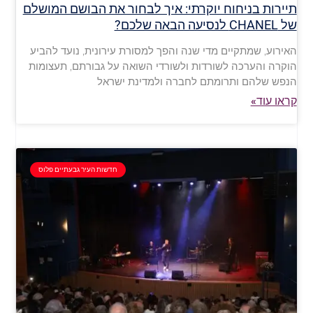
תיירות בניחוח יוקרתי: איך לבחור את הבושם המושלם
של CHANEL לנסיעה הבאה שלכם?
האירוע, שמתקיים מדי שנה והפך למסורת עירונית, נועד להביע
הוקרה והערכה לשורדות ולשורדי השואה על גבורתם, תעצומות
הנפש שלהם ותרומתם לחברה ולמדינת ישראל
קראו עוד»
חדשות העיר גבעתיים פלוס