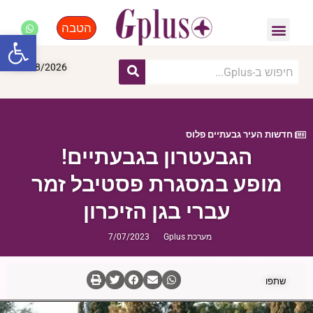
הטבה
פנאי, לייף סטייל, קניות
התחדשות עירונית
מומחים מקצועיים
פתח סרגל
09/08/2026
חדשות העיר גבעתיים פלוס
הגבעטרון בגבעתיים!
מופע במסגרת פסטיבל זמר
עברי בגן הזיכרון
מערכת Gplus
7/07/2023
שתפו