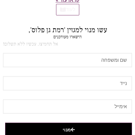
לעוד
עשו מנוי למגזין 'רמת גן פלוס',
הישארו מעודכנים
אל תחמיצו, עכשיו ללא תשלום!
מנוי