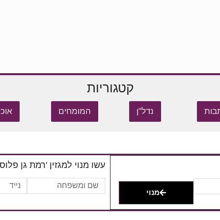
קטגוריות
בות
נדל"ן
המומחים
אוכל
עשו מנוי למגזין 'רמת גן פלוס'
מנוי