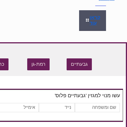
קראו
עוד
גבעתיים
רמת-גן
כת
עשו מנוי למגזין 'גבעתיים פלוס'