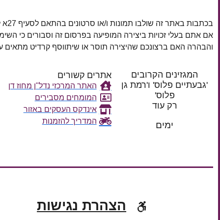
בכתבות באתר זה שולבו תמונות ו/או סרטונים בהתאם לסעיף 27א לחוק זכויות יוצרים, התשס"ח–2007.
אם אתם בעלי זכויות ביצירה המופיעה בפרסום זה וסבורים כי השי
והבהרה האם ברצונכם שהיצירה תוסר או שיתווסף קרדיט מתאים
המגזינים הקרובים
אתרים קשורים
'גבעתיים פלוס' ו'רמת גן
האתר המרכזי נדל"ן מחוז דן
פלוס'
המומחים מסבירים
רק עוד
אינדקס העסקים באזור
המדריך להזמנות
ימים
הצהרת נגישות