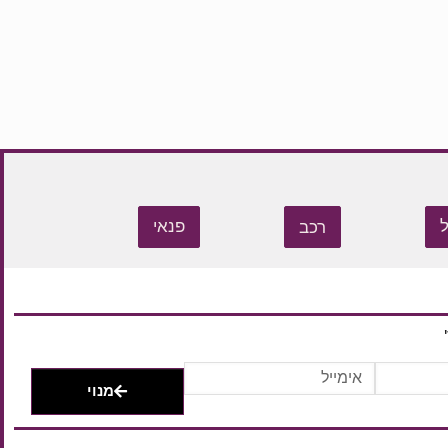
רכב
פנאי
מנוי