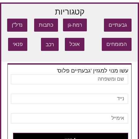
קטגוריות
גבעתיים
כתבות
נדל"ן
רמת-גן
המומחים
אוכל
רכב
פנאי
עשו מנוי למגזין 'גבעתיים פלוס'