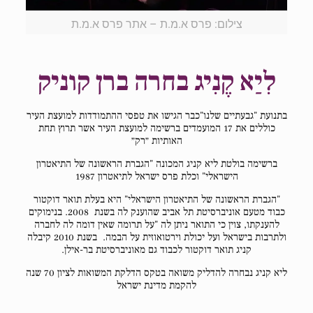
צילום: פרס א.מ.ת – אתר פרס א.מ.ת
לִיַא קֶנִיג בחרה ברן קוניק
בתנועת "גבעתיים שלנו"כבר הגישו את טפסי ההתמודדות למועצת העיר
כוללים את 17 המועמדים ברשימה למועצת העיר אשר תרוץ תחת
האותיות ״רק״
ברשימה בולטת ליא קניג המכונה "הגברת הראשונה של התיאטרון
הישראלי" וכלת פרס ישראל לתיאטרון 1987
"הגברת הראשונה של התיאטרון הישראלי" היא בעלת תואר דוקטור
כבוד מטעם אוניברסיטת תל אביב שהוענק לה בשנת 2008. בנימוקים
להענקתו, צוין כי התואר ניתן לה "על תרומה שאין דומה לה לחברה
ולתרבות בישראל ועל יכולת וירטואוזית על הבמה. בשנת 2010 קיבלה
קניג תואר דוקטור לכבוד גם מאוניברסיטת בר-אילן.
ליא קניג נבחרה להדליק משואה בטקס הדלקת המשואות לציון 70 שנה
להקמת מדינת ישראל