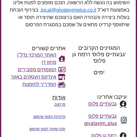
השימוש בה נעשה ללא הרשאה, הנכם מוזמנים לפנות אלינו
באמצעות דוא"ל
local@givatayimplus.co.il
, בצירוף הוכחת
בעלות ביצירה והבהרה האם ברצונכם שהיצירה תוסר או
שיתווסף קרדיט מתאים על שמכם במסגרת הפרסום
המגזינים הקרובים
אתרים קשורים
'גבעתיים פלוס' ו'רמת גן
האתר המרכזי נדל"ן
פלוס'
מחוז דן
רק עוד
המומחים מסבירים
ימים
אינדקס העסקים באזור
המדריך להזמנות
עיקבו אחרינו
אודות
גבעתיים פלוס
פרסום
גבעתיים פלוס
פרטיות ותנאי שימוש
givatayim_plus
תוכן שיווקי תנאי שימוש
רמת גן פלוס