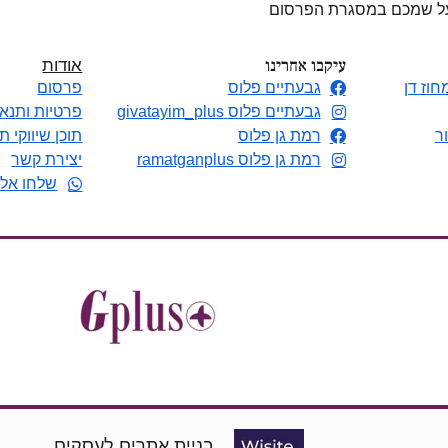
 על שמכם במסגרת הפרסום
עיקבו אחרינו
אודות
חוז דן
גבעתיים פלוס
פרסום
גבעתיים פלוס givatayim_plus
פרטיות ותנאי
ר
רמת גן פלוס
תוכן שיווקי ת
רמת גן פלוס ramatganplus
יצירת קשר
שלחו אלי
בניית אתרים לעסקים