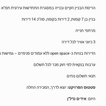
הריסת הבניין הקיים ובנייה במסגרת התחדשות עירונית תמ"א 38/2 פרויקט מגורים ייחודי ואלגנטי בסטנדרט גבוה ויוקרתי:
בניין בן 7 קומות, 2 דירות בקומה, סה"כ 14 דירות
מרתפי חנייה
3 כיווני אוויר לכל דירה
הדירות בנויות כ- open space ללא עמודים פנימיים – גמישות מקסימלית בחלוקה הפנימית
ערבות בנקאית לפי חוק מכר לכל תשלום
תנאי תשלום נוחים
סטטוס הפרויקט:
יוצא לדרך, המכירה החלה
היזם:
אידים נדל"ן