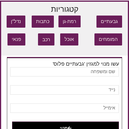
קטגוריות
גבעתיים
כתבות
נדל"ן
רמת-גן
המומחים
אוכל
רכב
פנאי
עשו מנוי למגזין 'גבעתיים פלוס'
מנוי