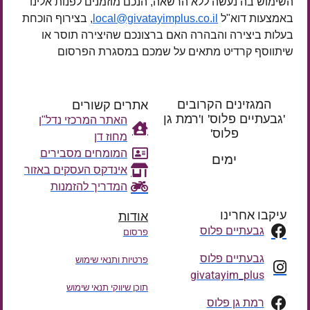
השימוש בה נעשה ללא הרשאה, הנכם מוזמנים לפנות אלינו
באמצעות דוא"ל
local@givatayimplus.co.il
, בצירוף הוכחת
בעלות ביצירה והבהרה האם ברצונכם שהיצירה תוסר או
שיתווסף קרדיט מתאים על שמכם במסגרת הפרסום
המגזינים הקרובים
אתרים קשורים
'גבעתיים פלוס' ו'רמת גן
האתר המרכזי נדל"ן
פלוס'
מחוז דן
רק עוד
המומחים מסבירים
ימים
אינדקס העסקים באזור
המדריך להזמנות
עיקבו אחרינו
אודות
גבעתיים פלוס
פרסום
גבעתיים פלוס
פרטיות ותנאי שימוש
givatayim_plus
תוכן שיווקי תנאי שימוש
רמת גן פלוס