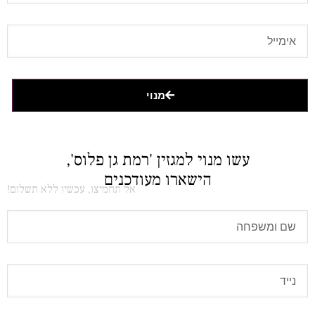
מנוי
עשו מנוי למגזין 'רמת גן פלוס',
הישארו מעודכנים
אל תחמיצו, עכשיו ללא תשלום!