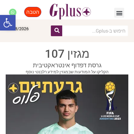
הטבה
פנאי, לייף סטייל, קניות
התחדשות עירונית
מומחים מקצועיים
פתח סרגל
08/08/2026
מגזין 107
גרסת דפדוף אינטראקטיבית
הקליקו על המודעות שבמגזין למידע רלבנטי נוסף