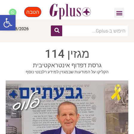
הטבה
פנאי, לייף סטייל, קניות
התחדשות עירונית
מומחים מקצועיים
פתח סרגל
07/08/2026
מגזין 114
גרסת דפדוף אינטראקטיבית
הקליקו על המודעות שבמגזין למידע רלבנטי נוסף