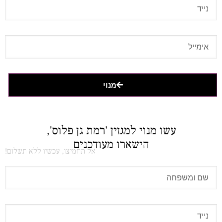
מנוי
עשו מנוי למגזין 'רמת גן פלוס',
הישארו מעודכנים
אל תחמיצו, עכשיו ללא תשלום!