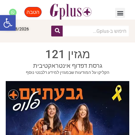
הטבה
פנאי, לייף סטייל, קניות
התחדשות עירונית
מומחים מקצועיים
פתח סרגל
09/08/2026
מגזין 121
גרסת דפדוף אינטראקטיבית
הקליקו על המודעות שבמגזין למידע רלבנטי נוסף