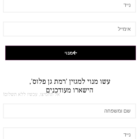
מנוי
עשו מנוי למגזין 'רמת גן פלוס',
הישארו מעודכנים
אל תחמיצו, עכשיו ללא תשלום!