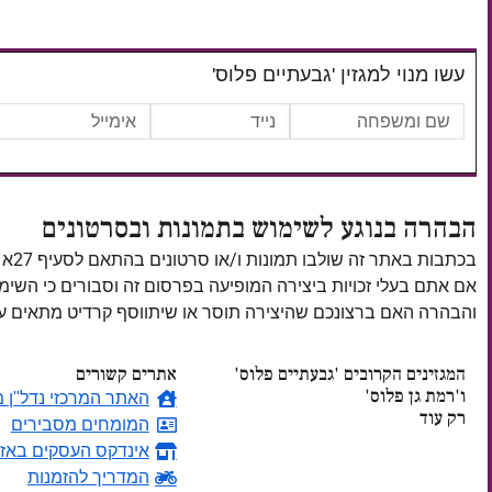
עשו מנוי למגזין 'גבעתיים פלוס'
הבהרה בנוגע לשימוש בתמונות ובסרטונים
בכתבות באתר זה שולבו תמונות ו/או סרטונים בהתאם לסעיף 27א לחוק זכויות יוצרים, התשס"ח–2007.
אם אתם בעלי זכויות ביצירה המופיעה בפרסום זה וסבורים כי השי
והבהרה האם ברצונכם שהיצירה תוסר או שיתווסף קרדיט מתאים
המגזינים הקרובים 'גבעתיים פלוס'
אתרים קשורים
ו'רמת גן פלוס'
האתר המרכזי נדל"ן מ
רק עוד
המומחים מסבירים
אינדקס העסקים באזו
ימים
המדריך להזמנות