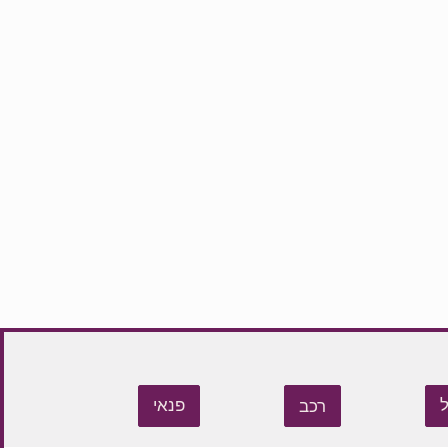
רכב
פנאי