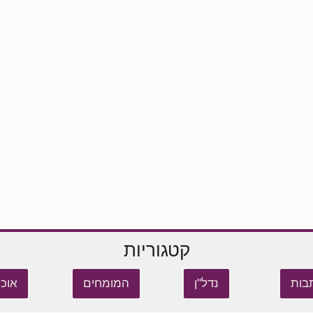
קטגוריות
בות
נדל"ן
המומחים
אוכל