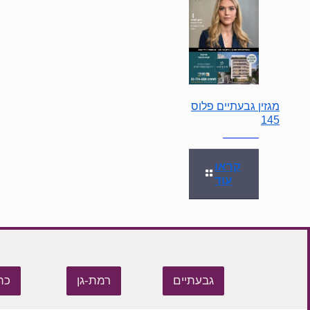
מגזין גבעתיים פלוס
145
קראו
עוד
גבעתיים
רמת-גן
כת