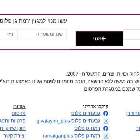
עשו מנוי למגזין 'רמת גן פלוס'
מנוי
מוש בה נעשה ללא הרשאה, הנכם מוזמנים לפנות אלינו באמצעות דוא"
 על שמכם במסגרת הפרסום
עיקבו אחרינו
אודות
חוז דן
גבעתיים פלוס
פרסום
גבעתיים פלוס givatayim_plus
פרטיות ותנאי
ר
רמת גן פלוס
תוכן שיווקי ת
רמת גן פלוס ramatganplus
יצירת קשר