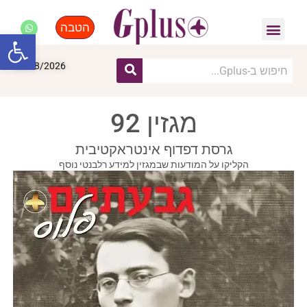
הטבה
פנאי, לייף סטייל, קניות
התחדשות עירונית
מומחים מקצועיים
פתח סרגל
06/08/2026
מגזין 92
גרסת דפדוף אינטראקטיבית
הקליקו על המודעות שבמגזין למידע רלבנטי נוסף