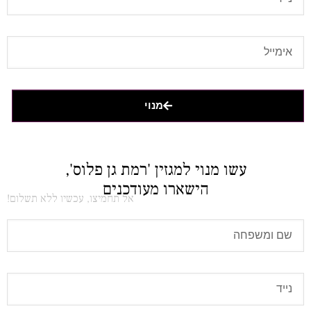
מנוי
עשו מנוי למגזין 'רמת גן פלוס',
הישארו מעודכנים
אל תחמיצו, עכשיו ללא תשלום!