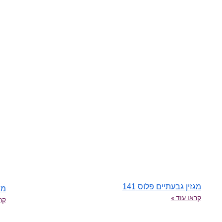
מגזין גבעתיים פלוס 141
מגז
קראו עוד »
קרא