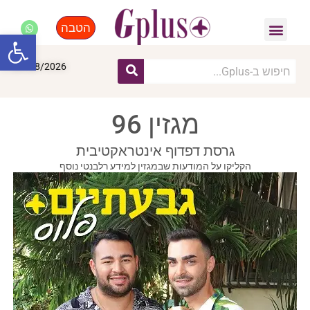
הטבה
פנאי, לייף סטייל, קניות
התחדשות עירונית
מומחים מקצועיים
פתח סרגל
07/08/2026
מגזין 96
גרסת דפדוף אינטראקטיבית
הקליקו על המודעות שבמגזין למידע רלבנטי נוסף