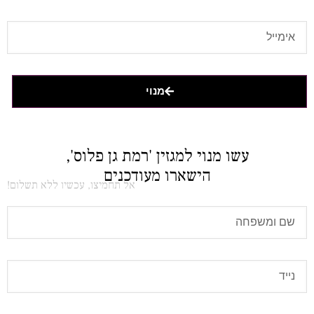
מנוי
עשו מנוי למגזין 'רמת גן פלוס',
הישארו מעודכנים
אל תחמיצו, עכשיו ללא תשלום!