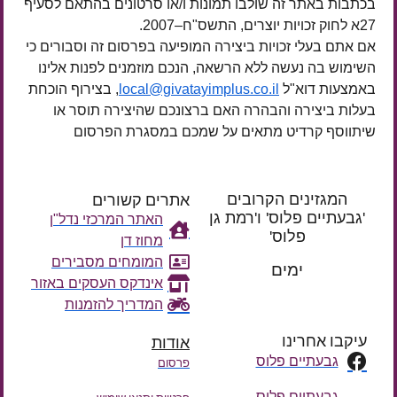
בכתבות באתר זה שולבו תמונות ו/או סרטונים בהתאם לסעיף
27א לחוק זכויות יוצרים, התשס"ח–2007.
אם אתם בעלי זכויות ביצירה המופיעה בפרסום זה וסבורים כי
השימוש בה נעשה ללא הרשאה, הנכם מוזמנים לפנות אלינו
באמצעות דוא"ל
local@givatayimplus.co.il
, בצירוף הוכחת
בעלות ביצירה והבהרה האם ברצונכם שהיצירה תוסר או
שיתווסף קרדיט מתאים על שמכם במסגרת הפרסום
המגזינים הקרובים
אתרים קשורים
'גבעתיים פלוס' ו'רמת גן
האתר המרכזי נדל"ן
פלוס'
מחוז דן
רק עוד
המומחים מסבירים
ימים
אינדקס העסקים באזור
המדריך להזמנות
עיקבו אחרינו
אודות
גבעתיים פלוס
פרסום
גבעתיים פלוס