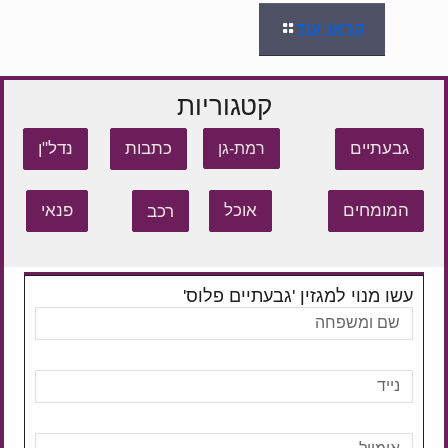
קראו עוד
קטגוריות
גבעתיים
כתבות
נדל"ן
רמת-גן
המומחים
אוכל
רכב
פנאי
עשו מנוי למגזין 'גבעתיים פלוס'