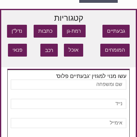
קטגוריות
גבעתיים
כתבות
נדל"ן
רמת-גן
המומחים
אוכל
רכב
פנאי
עשו מנוי למגזין 'גבעתיים פלוס'