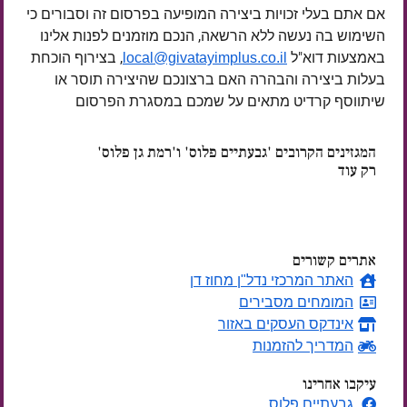
אם אתם בעלי זכויות ביצירה המופיעה בפרסום זה וסבורים כי
השימוש בה נעשה ללא הרשאה, הנכם מוזמנים לפנות אלינו
באמצעות דוא"ל
, בצירוף הוכחת
local@givatayimplus.co.il
בעלות ביצירה והבהרה האם ברצונכם שהיצירה תוסר או
שיתווסף קרדיט מתאים על שמכם במסגרת הפרסום
המגזינים הקרובים 'גבעתיים פלוס' ו'רמת גן פלוס'
רק עוד
ימים
אתרים קשורים
האתר המרכזי נדל"ן מחוז דן
המומחים מסבירים
אינדקס העסקים באזור
המדריך להזמנות
עיקבו אחרינו
גבעתיים פלוס