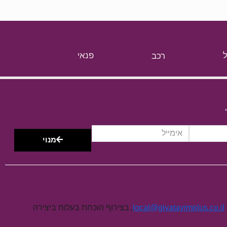
רכב
פנאי
מנוי
, בצירוף הוכחת בעלות ביצירה
local@givatayimplus.co.il