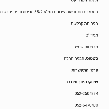
תיאור הפרוייקט
במסגרת התחדשות עירונית תמ"א 38/2 הריסה ובניה, יהרס הבניין הקיים ה ובמקומו יבנה בניין חדש בן 9 קומות קומות שיכלול 21 דירות.
חניה תת קרקעית
ממדי"ם
מרפסות שמש
סטטוס:
הבניה החלה
פרטי התקשרות
שיווק: תיווך ווינרס
052-2504334
052-6478430