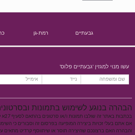
גבעתיים
רמת-גן
כת
עשו מנוי למגזין 'גבעתיים פלוס'
הבהרה בנוגע לשימוש בתמונות ובסרטוני
בכתבות באתר זה שולבו תמונות ו/או סרטונים בהתאם לסעיף 27א לחוק זכויות יוצרים, התשס"ח–2007.
אם אתם בעלי זכויות ביצירה המופיעה בפרסום זה וסבורים כי השימ
והבהרה האם ברצונכם שהיצירה תוסר או שיתווסף קרדיט מתאים 