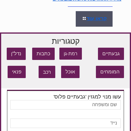
קראו עוד
קטגוריות
גבעתיים
כתבות
נדל"ן
רמת-גן
המומחים
אוכל
רכב
פנאי
עשו מנוי למגזין 'גבעתיים פלוס'