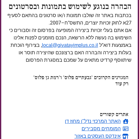
הבהרה בנוגע לשימוש בתמונות ובסרטונים
בכתבות באתר זה שולבו תמונות ו/או סרטונים בהתאם לסעיף
27א לחוק זכויות יוצרים, התשס"ח–2007.
אם אתם בעלי זכויות ביצירה המופיעה בפרסום זה וסבורים כי
השימוש בה נעשה ללא הרשאה, הנכם מוזמנים לפנות אלינו
באמצעות דוא"ל
, בצירוף הוכחת
local@givatayimplus.co.il
בעלות ביצירה והבהרה האם ברצונכם שהיצירה תוסר או
שיתווסף קרדיט מתאים על שמכם במסגרת הפרסום
המגזינים הקרובים 'גבעתיים פלוס' ו'רמת גן פלוס'
רק עוד
ימים
אתרים קשורים
האתר המרכזי נדל"ן מחוז דן
המומחים מסבירים
אינדקס העסקים באזור