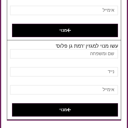
מנוי
עשו מנוי למגזין 'רמת גן פלוס'
מנוי