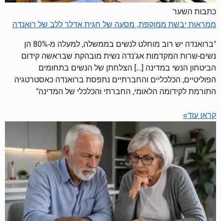
כתבות השער
ממראות יבשת ממוקפת, מסעה של חגית אדלר ללב של רואנדה
"ברואנדה יש רוב מוחלט לנשים בממשלה, למעלה מ-80% הן
נשים-שרות המקדמות אג'נדה נשית מובהקת שבראשה קידום
הביטחון הנשי במדינה […] הצלחתן של הנשים בתחומים
הפוליטיים, הכלכליים והחברתיים נתפסת ברואנדה כאסטרטגיה
התורמת לקידומה הלאומי, החברתי והכלכלי של המדינה"
קראו עוד»