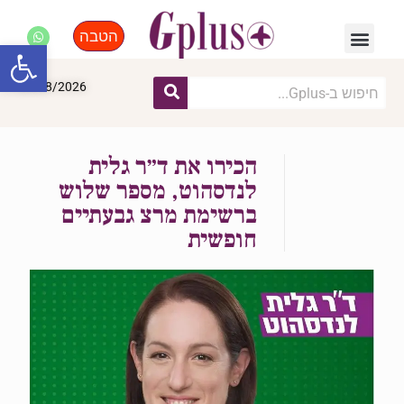
הטבה
פנאי, לייף סטייל, קניות
התחדשות עירונית
מומחים מקצועיים
פתח סרגל
09/08/2026
הכירו את ד״ר גלית
לנדסהוט, מספר שלוש
ברשימת מרצ גבעתיים
חופשית