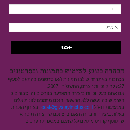
מנוי
הבהרה בנוגע לשימוש בתמונות ובסרטונים
בכתבות באתר זה שולבו תמונות ו/או סרטונים בהתאם לסעיף
27א לחוק זכויות יוצרים, התשס"ח–2007.
אם אתם בעלי זכויות ביצירה המופיעה בפרסום זה וסבורים כי
השימוש בה נעשה ללא הרשאה, הנכם מוזמנים לפנות אלינו
באמצעות דוא"ל
, בצירוף הוכחת
local@givatayimplus.co.il
בעלות ביצירה והבהרה האם ברצונכם שהיצירה תוסר או
שיתווסף קרדיט מתאים על שמכם במסגרת הפרסום