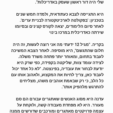
שלי היה דור ראשון שעסק באדריכלות".
היא התגייסה לצבא כעתודאית, ולמדה חמש שנים
בטכניון: 'בפקולטה לארכיטקטורה לבניית
ערים'.
לאחר סיום הלימודים, יצאה לקורס קצינים ובסיומו
שירתה כאדריכלית במרכז בינוי
בקריה. "מגיל 12 ידעתי מה אני רוצה לעשות, זה היה
חלום שהתגשם", היא מוסיפה. לאחר הצבא המשיכה
לעבוד בתחום, ומאוחר יותר פתחה משרד משלה.
לצידה עומד צוות, שליקטה בקפידה, כפי שרק היא
יודעת לבחור את עובדיה, בפינצטה. "לא כל אחד יכול
לעבוד כאן, צריך לחיות את המקצוע, ולאהוב אותו עם
כל הלב, כי רק שבאמת אוהבים משהו, מצליחים
להתרגש מלהפיק אותו".
עדנה היא מסוג האנשים שאתגרים עבורם הם סם
מעורר. היא לא מפחדת מעבודה קשה, ולוקחת על
עצמה פרויקטים מאתגרים ומורכבים שדורשים ממנה