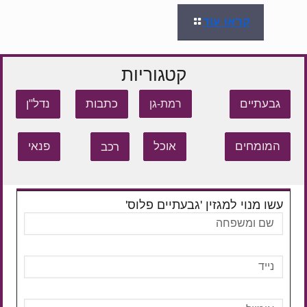
קראו עוד
קטגוריות
גבעתיים
כתבות
נדל"ן
רמת-גן
המומחים
אוכל
רכב
פנאי
עשו מנוי למגזין 'גבעתיים פלוס'