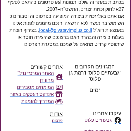
בכתבות באתר זה שולבו תמונות ו/או סרטונים בהתאם לסעיף
27א לחוק זכויות יוצרים, התשס"ח–2007.
אם אתם בעלי זכויות ביצירה המופיעה בפרסום זה וסבורים כי
השימוש בה נעשה ללא הרשאה, הנכם מוזמנים לפנות אלינו
באמצעות דוא"ל
local@givatayimplus.co.il
, בצירוף הוכחת
בעלות ביצירה והבהרה האם ברצונכם שהיצירה תוסר או
שיתווסף קרדיט מתאים על שמכם במסגרת הפרסום
המגזינים הקרובים
אתרים קשורים
'גבעתיים פלוס' ו'רמת גן
האתר המרכזי נדל"ן
פלוס'
מחוז דן
רק עוד
המומחים מסבירים
ימים
אינדקס העסקים באזור
המדריך להזמנות
עיקבו אחרינו
אודות
גבעתיים פלוס
פרסום