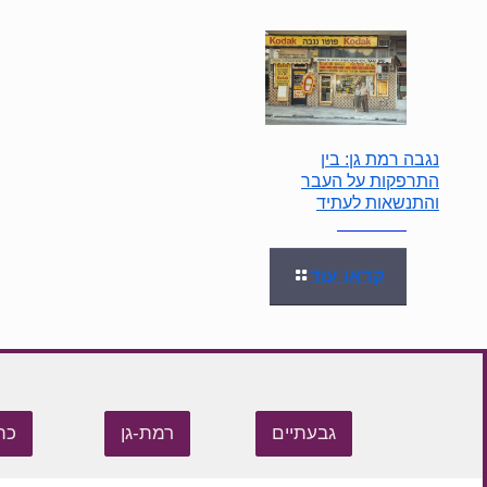
נגבה רמת גן: בין
התרפקות על העבר
והתנשאות לעתיד
קראו עוד
גבעתיים
רמת-גן
כת