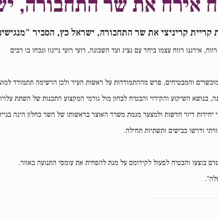
ח אירח את שר התחבורה, יש
קריית קריניצי את שר התחבורה, ישראל כץ, הסביר "מנגישי
 אירגנו רווח עצמו ביחד עם נציג ועד השכונה, רועי רועי נייגוז ונכחו בו רבים
המוכשרים והמבטיחים, פרש מההתמודדות על ראשות העיר ולכן הרשימה תתמודד למוע
 בנושא השיקוע והקירוי והבטיח לבחון מול גורמי המקצוע התכנות של השתת עלויות
י יחידות דיור חדשות ולמצער מגמת משרד האוצר בראשותו של השר כחלון הינה בניי
רתי ודרשו כבישים ותשתיות תחילה.
רם בוצעו והבטיח לפעול לקידומם על מנת להפחית את עומסי התנועה באזור.
לה".