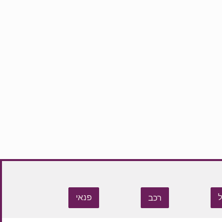
רכב
פנאי