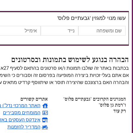
עשו מנוי למגזין 'גבעתיים פלוס'
הבהרה בנוגע לשימוש בתמונות ובסרטונים
בכתבות באתר זה שולבו תמונות ו/או סרטונים בהתאם לסעיף 27א לחוק זכויות יוצרים, התשס"ח–2007.
אם אתם בעלי זכויות ביצירה המופיעה בפרסום זה וסבורים כי השי
והבהרה האם ברצונכם שהיצירה תוסר או שיתווסף קרדיט מתאים
המגזינים הקרובים 'גבעתיים פלוס'
אתרים קשורים
ו'רמת גן פלוס'
האתר המרכזי נדל"ן מ
רק עוד
המומחים מסבירים
אינדקס העסקים באזו
ימים
המדריך להזמנות