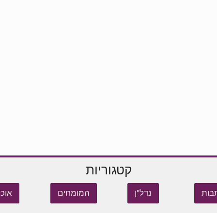
קטגוריות
בות
נדל"ן
המומחים
אוכל