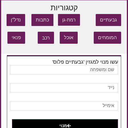
קטגוריות
גבעתיים
כתבות
נדל"ן
רמת-גן
המומחים
אוכל
רכב
פנאי
עשו מנוי למגזין 'גבעתיים פלוס'
מנוי