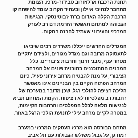
תחנת הרכבת ארלוזורוב סבידור-מרכז, הצומת
מתחבר לנתיבי איילון ובעתיד הקרוב עומד להיפתח קו
הרכבת הקלה האדום ברח' ז'בוטינסקי. הנגישות
הגבוהה למתחם תאפשר הזרמת דם רב לעורק
המרכזי והעירוני שעתיד להבנה במקום.
המגדלים החדשים ייכללו משרדים רבים
שיביאו
לתעסוקה מרובה
וגם מגדל מגורים, ולצידם יתקיים
מסחר ענף, מבני חינוך ותרבות ציבוריים. כלל
המבנים המתוכננים בתוכנית פונים אל המרחב
הציבורי, על מנת להבטיח מרחב עירוני פעיל. כיום
המרחב הפתוח הקיים בין הבניינים אינו מאפשר
הליכה רציפה להולכי רגל, שכן מדובר במערכת של
רחבות רב מפלסיות לא רציפות. הקמת המתחם תביא
לנגישות מלאה לכלל המפלסים והרחבות הקיימות,
במטרה לקיים מרחב עילי לתנועת הולכי הרגל באזור.
מתחם הבורסה הוא מרכז העסקים המרכזי במערב
רמת גן, על גבול משולש הגבולות עם תל אביב