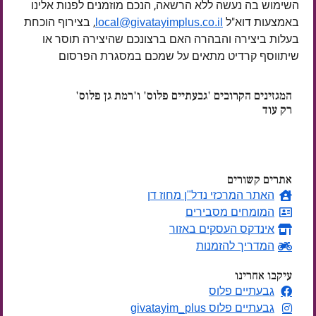
השימוש בה נעשה ללא הרשאה, הנכם מוזמנים לפנות אלינו
באמצעות דוא"ל
, בצירוף הוכחת
local@givatayimplus.co.il
בעלות ביצירה והבהרה האם ברצונכם שהיצירה תוסר או
שיתווסף קרדיט מתאים על שמכם במסגרת הפרסום
המגזינים הקרובים 'גבעתיים פלוס' ו'רמת גן פלוס'
רק עוד
ימים
אתרים קשורים
האתר המרכזי נדל"ן מחוז דן
המומחים מסבירים
אינדקס העסקים באזור
המדריך להזמנות
עיקבו אחרינו
גבעתיים פלוס
גבעתיים פלוס givatayim_plus