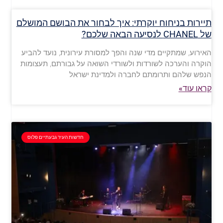
תיירות בניחוח יוקרתי: איך לבחור את הבושם המושלם
של CHANEL לנסיעה הבאה שלכם?
האירוע, שמתקיים מדי שנה והפך למסורת עירונית, נועד להביע
הוקרה והערכה לשורדות ולשורדי השואה על גבורתם, תעצומות
הנפש שלהם ותרומתם לחברה ולמדינת ישראל
קראו עוד»
חדשות העיר גבעתיים פלוס