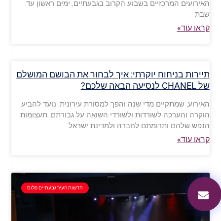
האירועים המרכזיים בשבוע הקרוב בגבעתיים, ימים ראשון עד
שבת
קראו עוד»
תיירות בניחוח יוקרתי: איך לבחור את הבושם המושלם
של CHANEL לנסיעה הבאה שלכם?
האירוע, שמתקיים מדי שנה והפך למסורת עירונית, נועד להביע
הוקרה והערכה לשורדות ולשורדי השואה על גבורתם, תעצומות
הנפש שלהם ותרומתם לחברה ולמדינת ישראל
קראו עוד»
חדשות העיר גבעתיים פלוס