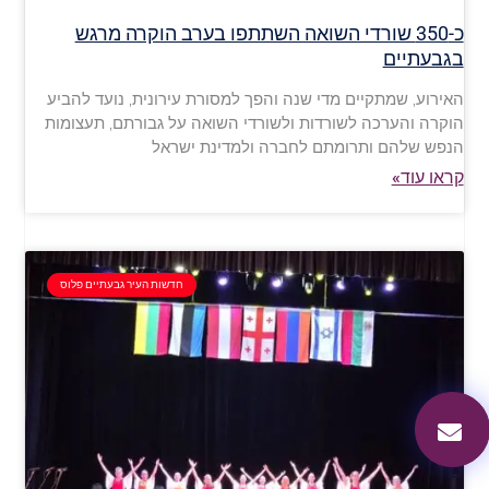
כ-350 שורדי השואה השתתפו בערב הוקרה מרגש
בגבעתיים
האירוע, שמתקיים מדי שנה והפך למסורת עירונית, נועד להביע
הוקרה והערכה לשורדות ולשורדי השואה על גבורתם, תעצומות
הנפש שלהם ותרומתם לחברה ולמדינת ישראל
קראו עוד»
חדשות העיר גבעתיים פלוס