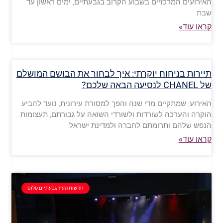
האירועים המרכזיים בשבוע הקרוב בגבעתיים, ימים ראשון עד
שבת
קראו עוד»
תיירות בניחוח יוקרתי: איך לבחור את הבושם המושלם
של CHANEL לנסיעה הבאה שלכם?
האירוע, שמתקיים מדי שנה והפך למסורת עירונית, נועד להביע
הוקרה והערכה לשורדות ולשורדי השואה על גבורתם, תעצומות
הנפש שלהם ותרומתם לחברה ולמדינת ישראל
קראו עוד»
חדשות העיר גבעתיים פלוס