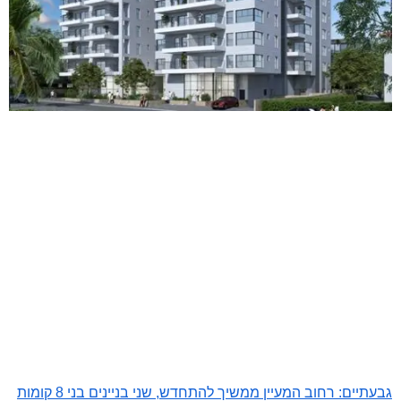
גבעתיים: רחוב המעיין ממשיך להתחדש, שני בניינים בני 8 קומות