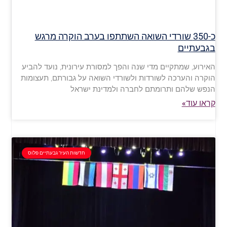
כ-350 שורדי השואה השתתפו בערב הוקרה מרגש
בגבעתיים
האירוע, שמתקיים מדי שנה והפך למסורת עירונית, נועד להביע
הוקרה והערכה לשורדות ולשורדי השואה על גבורתם, תעצומות
הנפש שלהם ותרומתם לחברה ולמדינת ישראל
קראו עוד»
חדשות העיר גבעתיים פלוס