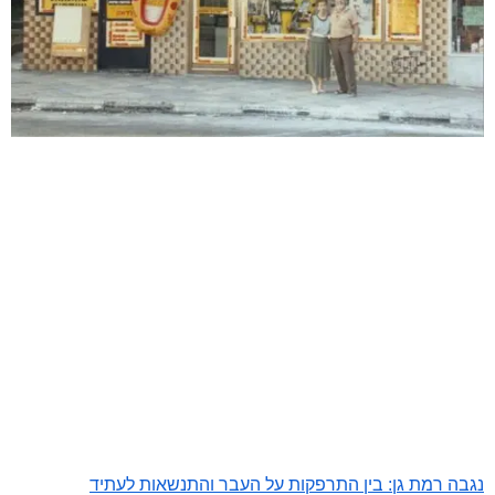
נגבה רמת גן: בין התרפקות על העבר והתנשאות לעתיד