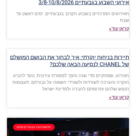
אירועי השבוע בגבעתיים 3/8-10/8/2026
האירועים המרכזיים בשבוע הקרוב בגבעתיים, ימים ראשון עד
שבת
קראו עוד»
תיירות בניחוח יוקרתי: איך לבחור את הבושם המושלם
של CHANEL לנסיעה הבאה שלכם?
האירוע, שמתקיים מדי שנה והפך למסורת עירונית, נועד להביע
הוקרה והערכה לשורדות ולשורדי השואה על גבורתם, תעצומות
הנפש שלהם ותרומתם לחברה ולמדינת ישראל
קראו עוד»
חדשות העיר גבעתיים פלוס