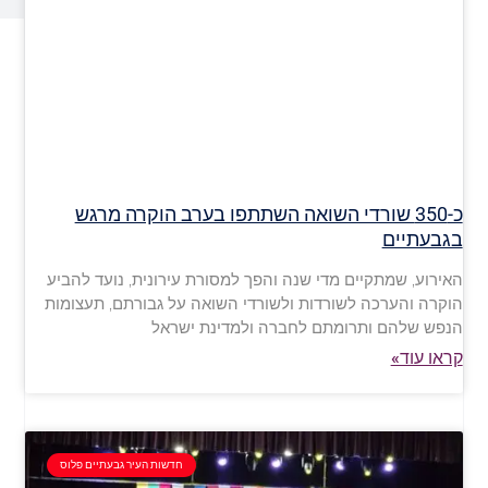
כ-350 שורדי השואה השתתפו בערב הוקרה מרגש
בגבעתיים
האירוע, שמתקיים מדי שנה והפך למסורת עירונית, נועד להביע
הוקרה והערכה לשורדות ולשורדי השואה על גבורתם, תעצומות
הנפש שלהם ותרומתם לחברה ולמדינת ישראל
קראו עוד»
חדשות העיר גבעתיים פלוס