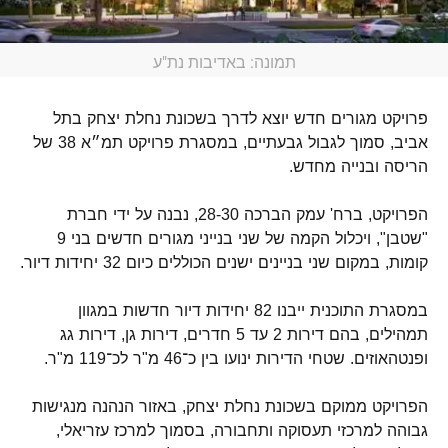
תמונה: באדיבות נת"ע
פרויקט מגורים חדש יוצא לדרך בשכונת נחלת יצחק בתל
אביב, סמוך לגבול גבעתיים, במסגרת פרויקט תמ״א 38 של
הריסה ובנייה מחדש.
הפרויקט, ברח' עמק הברכה 28-30, נבנה על ידי חברת
"שטבן", ויכלול הקמה של שני בנייני מגורים חדשים בני 9
קומות, במקום שני בניינים ישנים הכוללים כיום 32 יחידות דיור.
במסגרת התוכנית ייבנו 82 יחידות דיור חדשות במגוון
תמהילים, בהם דירות 2 עד 5 חדרים, דירות גן, דירות גג
ופנטהאוזים. שטחי הדירות ינועו בין כ־46 מ"ר לכ־119 מ"ר.
הפרויקט ממוקם בשכונת נחלת יצחק, באזור הנהנה מנגישות
גבוהה למרכזי תעסוקה ותחבורה, בסמוך למרכז עזריאלי,