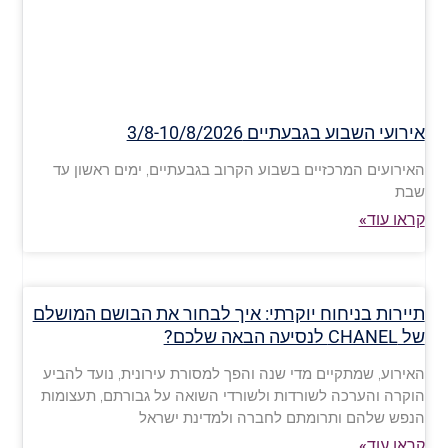
אירועי השבוע בגבעתיים 3/8-10/8/2026
האירועים המרכזיים בשבוע הקרוב בגבעתיים, ימים ראשון עד
שבת
קראו עוד»
תיירות בניחוח יוקרתי: איך לבחור את הבושם המושלם
של CHANEL לנסיעה הבאה שלכם?
האירוע, שמתקיים מדי שנה והפך למסורת עירונית, נועד להביע
הוקרה והערכה לשורדות ולשורדי השואה על גבורתם, תעצומות
הנפש שלהם ותרומתם לחברה ולמדינת ישראל
קראו עוד»