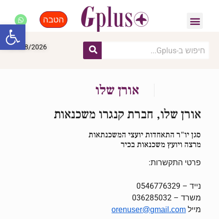
הטבה
פנאי, לייף סטייל, קניות
התחדשות עירונית
מומחים מקצועיים
פתח סרגל
07/08/2026
אורן שלו
אורן שלו, חברת קנגרו משכנאות
סגן יו"ר התאחדות יועצי המשכנתאות
מרצה ויועץ משכנאות בכיר
פרטי התקשרות:
נייד – 0546776329
משרד – 036285032
מייל
orenuser@gmail.com