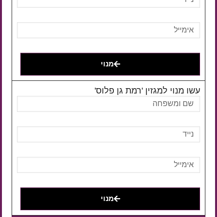
מנוי
עשו מנוי למגזין 'רמת גן פלוס'
מנוי