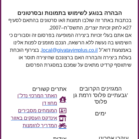
הבהרה בנוגע לשימוש בתמונות ובסרטונים
בכתבות באתר זה שולבו תמונות ו/או סרטונים בהתאם לסעיף
27א לחוק זכויות יוצרים, התשס"ח–2007.
אם אתם בעלי זכויות ביצירה המופיעה בפרסום זה וסבורים כי
השימוש בה נעשה ללא הרשאה, הנכם מוזמנים לפנות אלינו
באמצעות דוא"ל
local@givatayimplus.co.il
, בצירוף הוכחת
בעלות ביצירה והבהרה האם ברצונכם שהיצירה תוסר או
שיתווסף קרדיט מתאים על שמכם במסגרת הפרסום
המגזינים הקרובים
אתרים קשורים
'גבעתיים פלוס' ו'רמת גן
האתר המרכזי נדל"ן
פלוס'
מחוז דן
רק עוד
המומחים מסבירים
ימים
אינדקס העסקים באזור
המדריך להזמנות
עיקבו אחרינו
אודות