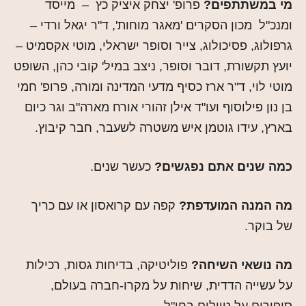
מי במשתתפים?
פרופ' יצחק איציק כץ – מייסד
ומנכ"ל מכון הסקרים 'מאגר מוחות', ד"ר יגאל ורדי –
גרפולוג, פסיכולוג, צייר וסופר ישראלי, מוטי אקסמיט –
יועץ תקשורת, דובר וסופר, ניצב במיל' קובי כהן, השופט
מוטי לוי, ד"ר ארז כסיף מדעי המדינה ומורה, פרופ' חמי
בן נון פילוסוף ועו"ד אילן זהורי אורח מארה"ב וגר כיום
בארץ, עידו גוטמן איש משטרה לשעבר, חבר קיבוץ.
כמה שנים אתם נפגשים?
כעשר שנים.
מה המנה המועדפת?
קפה עם קרואסון או עם כריך
של בוקר.
מה נושאי השיחה?
פוליטיקה, בדיחות גסות, רכילות
על עשייה הדדית, שיחות על מקרו-חברה בעולם,
סיפורים על טיולים בחו"ל.