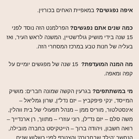
איפה נפגשים?
במאפיית האחים בכורזין.
כמה שנים אתם נפגשים?
הפרלמנט הזה נוסד לפני
15 שנה בידי מושיק גולדשטיין, המשנה לראש העיר, ואז
בעליה של חנות טבע במרכז המסחרי הזה.
מה המנה המועדפת?
15 שנה של מפגשים יומיים על
קפה ומאפה.
מי במשתתפים?
בגרעין הקשה שמונה חברים: מושיק
המייסד, ינקי פיפקביץ – יזם נדל"ן, שרון גמליאל –
אינסטלטור, מוריס ממן – מנהל תפעולי של בית ווהלין,
משה סלם – יזם נד"לן, רוני עוזרי – מתווך, רן ארנדייך –
רואה חשבון, ויהודה ברוך – הייטקיסט בחברה מובילה,
הנחשב 'הילד שבחבורה' והצטרף לפני כשלוש שנים.