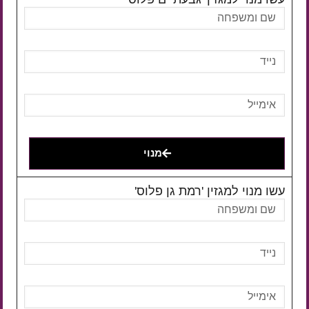
מנוי
עשו מנוי למגזין 'רמת גן פלוס'