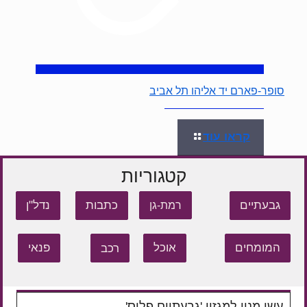
סופר-פארם יד אליהו תל אביב
קראו עוד
קטגוריות
גבעתיים
כתבות
נדל"ן
רמת-גן
המומחים
אוכל
רכב
פנאי
עשו מנוי למגזין 'גבעתיים פלוס'