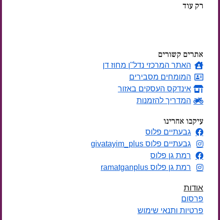
רק עוד
ימים
אתרים קשורים
האתר המרכזי נדל"ן מחוז דן
המומחים מסבירים
אינדקס העסקים באזור
המדריך להזמנות
עיקבו אחרינו
גבעתיים פלוס
גבעתיים פלוס givatayim_plus
רמת גן פלוס
רמת גן פלוס ramatganplus
אודות
פרסום
פרטיות ותנאי שימוש