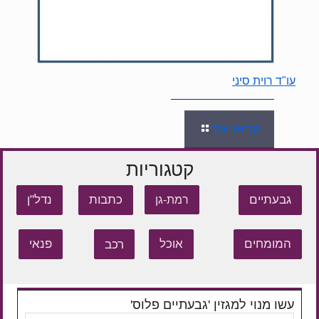
עו"ד רוית סיני
קראו עוד
קטגוריות
גבעתיים
כתבות
נדל"ן
רמת-גן
המומחים
אוכל
רכב
פנאי
עשו מנוי למגזין 'גבעתיים פלוס'