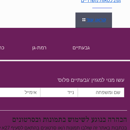
2sit כסאות משרדיים
קראו עוד
גבעתיים
רמת-גן
כת
עשו מנוי למגזין 'גבעתיים פלוס'
הבהרה בנוגע לשימוש בתמונות ובסרטונים
בכתבות באתר זה שולבו תמונות ו/או סרטונים בהתאם לסעיף 27א לחוק זכויות יוצרים, התשס"ח–2007.