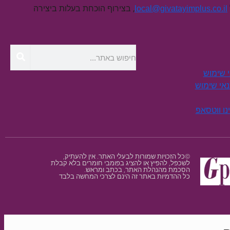
, בצירוף הוכחת בעלות ביצירה
local@givatayimplus.co.il
י שימוש
תנאי שימוש
נו ווטסאפ
©כל הזכויות שמורות לבעלי האתר. אין להעתיק,
לשכפל, להפיץ או להציג בפומבי חומרים בלא קבלת
הסכמת מהנהלת האתר, בכתב ומראש.
כל ההדמיות באתר זה הינם לצרכי המחשה בלבד