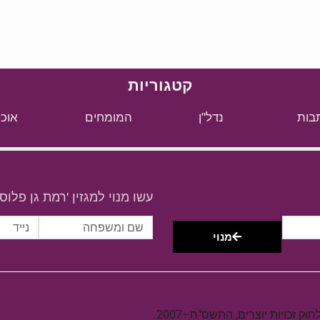
קטגוריות
בות
נדל"ן
המומחים
אוכל
עשו מנוי למגזין 'רמת גן פלוס'
מנוי