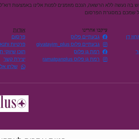
וש בה נעשה ללא הרשאה, הנכם מוזמנים לפנות אלינו באמצעות דוא"ל
על שמכם במסגרת הפרסום
עיקבו אחרינו
אודות
וז דן
גבעתיים פלוס
פרסום
גבעתיים פלוס givatayim_plus
פרטיות ותנא
ר
רמת גן פלוס
תוכן שיווקי 
רמת גן פלוס ramatganplus
יצירת קשר
שלחו אלי