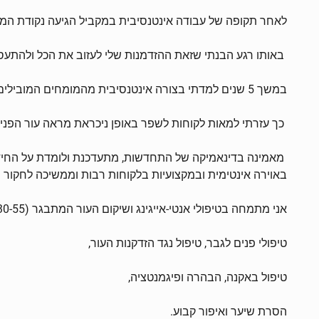
לאחר תקופה של עבודה אינטנסיבית במקביל הגיעה נקודת המפ
באותו רגע הבנתי שזאת ההזדמנות שלי לעזוב את הכל ולהתעס
במשך 5 שנים למדתי בצורה אינטנסיבית מהמומחים המובילים בארץ ובחול.רכשתי ידע וכלים מצוינים שבאותה תקופה היו ממש חדשים בשוק הישראלי.
כך עזרתי למאות לקוחות לשפר באופן ניכראת מראה עור הפנים
מאמינה בדינאמיקה של התחדשות, מתעדכנת ולומדת על החידוש
באוירה אינטימית ובמקצועיות בלקוחות רבות וממשיכה לחקור
אני מתמחה בטיפולי אנטי-אייגינג ושיקום העור המתבגר (30-55).בין הטיפולים שניתנים אצלי בקליניקה אפשר למצואטיפולים להצהרת ומיצוק העור, מזותרפיה,
טיפולי פנים לגבר, טיפול נגד הזדקנות העור,
טיפול באקנה, הבהרה ופיגמנטציה,
הסרת שיער ואיפור קבוע.