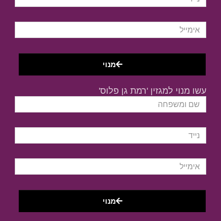
מנוי
עשו מנוי למגזין 'רמת גן פלוס'
מנוי