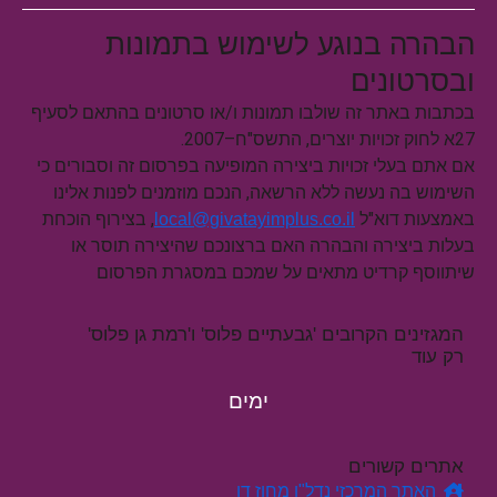
הבהרה בנוגע לשימוש בתמונות
ובסרטונים
בכתבות באתר זה שולבו תמונות ו/או סרטונים בהתאם לסעיף
27א לחוק זכויות יוצרים, התשס"ח–2007.
אם אתם בעלי זכויות ביצירה המופיעה בפרסום זה וסבורים כי
השימוש בה נעשה ללא הרשאה, הנכם מוזמנים לפנות אלינו
באמצעות דוא"ל
, בצירוף הוכחת
local@givatayimplus.co.il
בעלות ביצירה והבהרה האם ברצונכם שהיצירה תוסר או
שיתווסף קרדיט מתאים על שמכם במסגרת הפרסום
המגזינים הקרובים 'גבעתיים פלוס' ו'רמת גן פלוס'
רק עוד
ימים
אתרים קשורים
האתר המרכזי נדל"ן מחוז דן