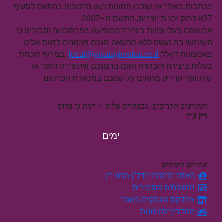
בכתבות באתר זה שולבו תמונות ו/או סרטונים בהתאם לסעיף
27א לחוק זכויות יוצרים, התשס"ח–2007.
אם אתם בעלי זכויות ביצירה המופיעה בפרסום זה וסבורים כי
השימוש בה נעשה ללא הרשאה, הנכם מוזמנים לפנות אלינו
באמצעות דוא"ל
, בצירוף הוכחת
local@givatayimplus.co.il
בעלות ביצירה והבהרה האם ברצונכם שהיצירה תוסר או
שיתווסף קרדיט מתאים על שמכם במסגרת הפרסום
המגזינים הקרובים 'גבעתיים פלוס' ו'רמת גן פלוס'
רק עוד
ימים
אתרים קשורים
האתר המרכזי נדל"ן מחוז דן
המומחים מסבירים
אינדקס העסקים באזור
המדריך להזמנות