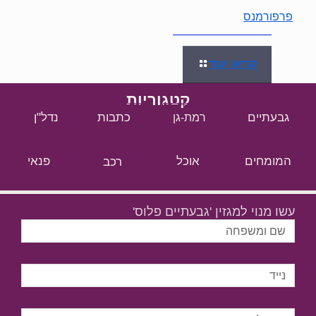
פרפורמנס
קראו עוד
קטגוריות
גבעתיים
כתבות
נדל"ן
רמת-גן
המומחים
אוכל
רכב
פנאי
עשו מנוי למגזין 'גבעתיים פלוס'