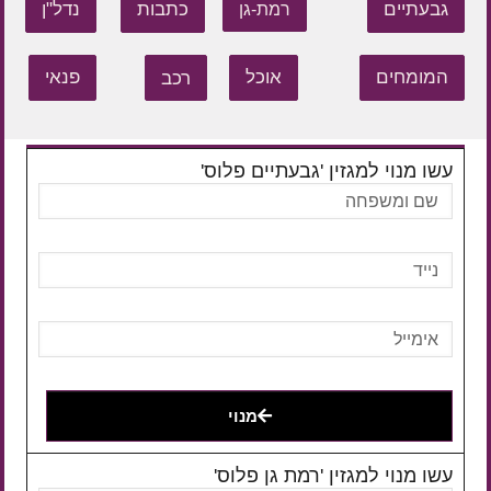
גבעתיים
כתבות
נדל"ן
רמת-גן
המומחים
אוכל
רכב
פנאי
עשו מנוי למגזין 'גבעתיים פלוס'
מנוי
עשו מנוי למגזין 'רמת גן פלוס'